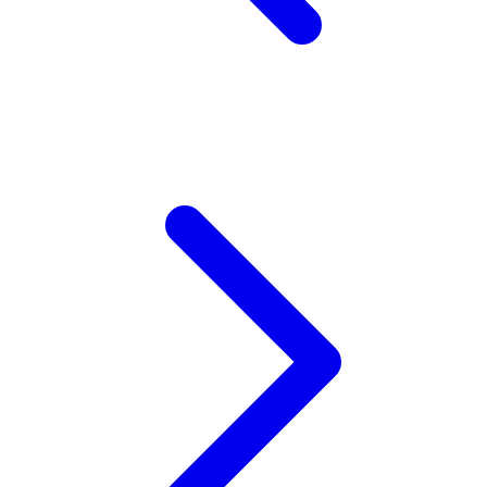
Xootz
Y
Yamatoya
Z
Zaxy
Zoggs
0-9
4Moms
59S