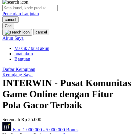
O
Pencarian Lanjutan
Oh Ma Grain
cancel
Okiedog
Cari
cancel
P
Akun Saya
Masuk / buat akun
Peachy
buat akun
Phil & Ted's
Bantuan
Philips Avent
Daftar Keinginan
Keranjang Saya
Pigeon
INTERWIN - Pusat Komunitas
Playgro
Game Online dengan Fitur
Poled Global
Pola Gacor Terbaik
Ponycycle
Serendah
Rp 25.000
Puma
Earn
1.000.000
-
5.000.000
Bonus
Pureats