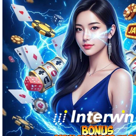
Squishmallows
Starbooks
Stick-O
Stokke
Sudocrem
Sumimo
Sunnylife
Sun-Staches
Swimava
T
Tommee Tippee
Trunki
Tutti Bambini