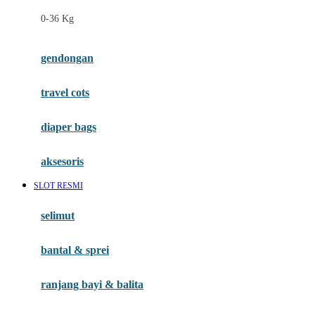
Felt So Sweet
0-36 Kg
Fisher Price
Flipper
gendongan
Friends Of Sally
travel cots
G
diaper bags
Gb
Geko
aksesoris
Graco
SLOT RESMI
Gund
selimut
H
bantal & sprei
Habbie
Haenim
ranjang bayi & balita
Happy Horse