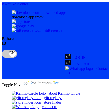
lewati ke Konten
download apps
download app from:
gift registry
Bahasa
ID
LOGIN
DAFTAR
Contact
Us
Toggle Nav
about Kanmo Circle
gift registry
store finder
contact us